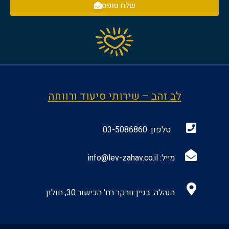
שלח טופס
לב זהב – שירותי סיעוד ורווחה
טלפון:
03-5086860
מייל:
info@lev-zahav.co.il
הנהלה: בניין וורקר רח' הכישור 30, חולון