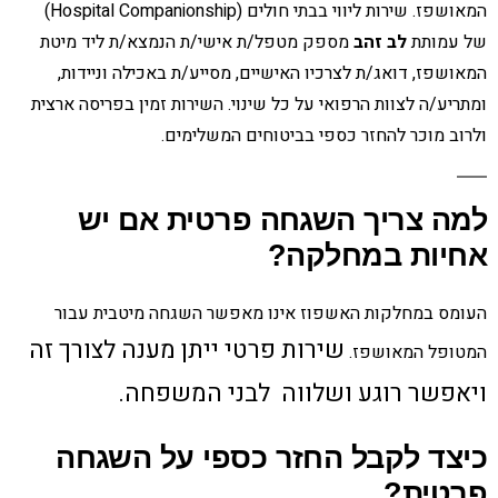
המאושפז. שירות ליווי בבתי חולים (Hospital Companionship)
של עמותת
לב זהב
מספק מטפל/ת אישי/ת הנמצא/ת ליד מיטת
המאושפז, דואג/ת לצרכיו האישיים, מסייע/ת באכילה וניידות,
ומתריע/ה לצוות הרפואי על כל שינוי. השירות זמין בפריסה ארצית
ולרוב מוכר להחזר כספי בביטוחים המשלימים.
למה צריך השגחה פרטית אם יש
אחיות במחלקה?
העומס במחלקות האשפוז אינו מאפשר השגחה מיטבית עבור
שירות פרטי ייתן מענה לצורך זה
המטופל המאושפז.
ויאפשר רוגע ושלווה לבני המשפחה.
כיצד לקבל החזר כספי על השגחה
פרטית?