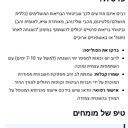
רבים אינם מודעים לכך שביטוחי הבריאות המשלימים (כללית
מושלם/פלטינום, מכבי שלי/זהב, מאוחדת שיא, לאומית זהב)
וביטוחי בריאות פרטיים יכולים להשתתף במימון "השגחה לאחר
ניתוח" או באשפוזים ארוכים
בדקו את הפוליסה:
לרוב יש זכאות למספר ימי השגחה (למשל עד 7-10 ימים) עם
השתתפות עצמית נמוכה.
שמרו קבלות:
עמותת לב זהב מספקת חשבונית מסודרת
המוכרת על ידי חברות הביטוח וקופות החולים לצורך החזר.
אישור רפואי:
וודאו שיש בידכם אישור מהרופא המטפל על
הצורך בהשגחה צמודה.
טיפ של מומחים