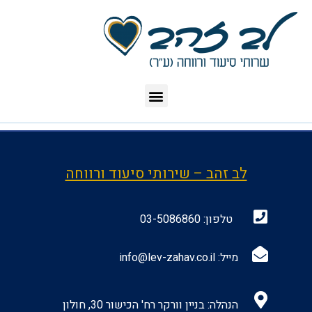
לב זהב – שירותי סיעוד ורווחה
טלפון:
03-5086860
מייל:
info@lev-zahav.co.il
הנהלה: בניין וורקר רח' הכישור 30, חולון