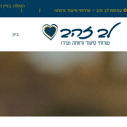
© עמותת לב זהב – שירותי סיעוד ורווחה |
|
בית