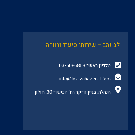
לב זהב – שירותי סיעוד ורווחה
טלפון ראשי:
03-5086868
מייל:
info@lev-zahav.co.il
הנהלה: בניין וורקר רח' הכישור 30, חולון