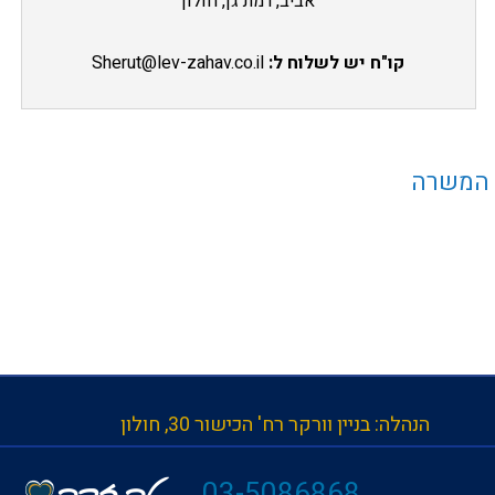
אביב, רמת גן, חולון
קו"ח יש לשלוח ל:
Sherut@lev-zahav.co.il
 המשרה
הנהלה: בניין וורקר רח' הכישור 30, חולון
| 
03-5086868