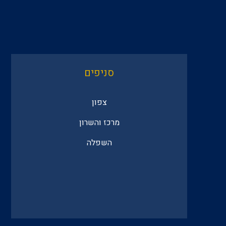
סניפים
צפון
מרכז והשרון
השפלה