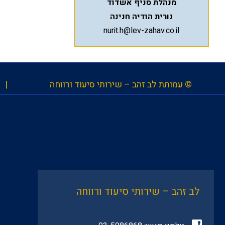
מנהלת סניף אשדוד
נורית הודיה חנינה
nurit.h@lev-zahav.co.il
© עמותת לב זהב – שירותי סיעוד ורווחה |
לב זהב – שירותי סיעוד ורווחה