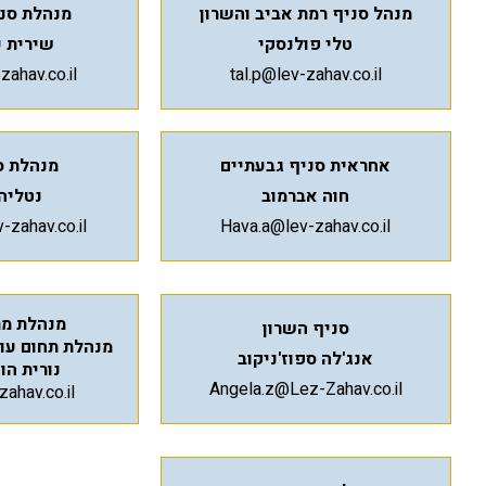
מנהל סניף רמת אביב והשרון
מנהלת סני
טלי פולנסקי
שירית כ
zahav.co.il
tal.p@lev-zahav.co.il
אחראית ס
ניף גבעתיים
מנהלת סנ
חוה אברמוב
נטליה 
-zahav.co.il
Hava.a@lev-zahav.co.il
מנהלת מ
סניף השרון
מנהלת תחום עוב
אנג'לה ספוז'ניקוב
נורית הו
Angela.z@Lez-Zahav.co.il
zahav.co.il