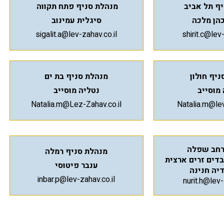
ף תל אביב
מנהלת סניף פתח תקווה
הן מלכה
סיגלית עמינוב
sigalit.a@lev-zahav.co.il
shirit.c@lev-
יף חולון
מנהלת סניף בת ים
מוסייב
נטליה מוסייב
Natalia.m@Lez-Zahav.co.il
Natalia.m@lev
רחב שפלה
מנהלת סניף רמלה
דים זרים ארצית
ענבר פיטוסי
דיה חנינה
inbar.p@lev-zahav.co.il
nurit.h@lev-