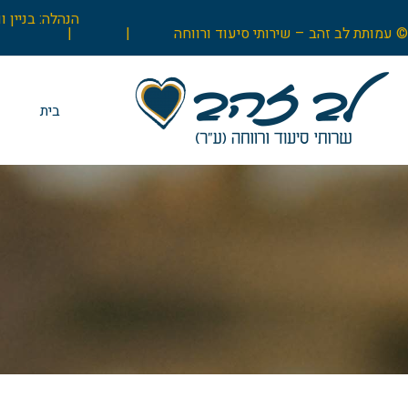
© עמותת לב זהב – שירותי סיעוד ורווחה |
|
בית