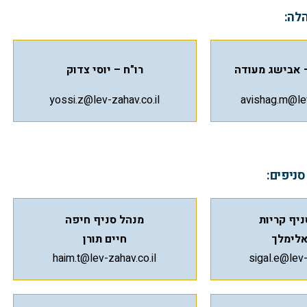
לה:
 אבישג מעודה
רו"ח – יוסי צדוק
yossi.z@lev-zahav.co.il
avishag.m@lev
סניפים:
יף קריות
מנהל סניף חיפה
אלימלך
חיים תורן
haim.t@lev-zahav.co.il
sigal.e@lev-