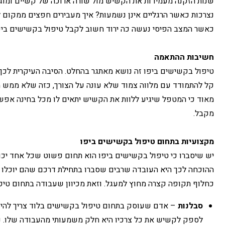
שנות הזקנה מעמידות את הקשיש מול שורה ארוכה של קשיים ומוגב
נצרכות כאשר הרגליים אינן נשמעות? איך מעבירים חפצים ממקום ל
כאשר המצב הפיסי נעשה כה ירוד חשוב לקבל טיפול בקשישים ביפ
חשיבות ההתאמה
טיפול בקשישים ביפו זה נושא מאתגר בהחלט. הסיבה העיקרית לכך
קל להתמודד עם מלווה צמוד שלא עונה על הצורך, כזה שלא ממש מ
מאוד כי המטפל שיגיע ללוות את הקשיש יתאים לו מכל בחינה אפשר
מקבל.
מקצועיות בתחום טיפול בקשישים ביפו
יש שיסברו כי טיפול בקשישים ביפו הוא תחום פשוט שכל אחד יכול
ההוכחה לכך היא העובדה שרבים שסברו בתחילת דרכם שהם יוכלו לע
כחלוף תקופה קצרה מחוץ למעגל. וזאת מכיוון שעבודה בתחום טיפו
סבלנות
– אדם שעוסק בתחום טיפול בקשישים בלוד צריך להי
לספק לקשיש את כל צרכיו היא חלק משמעותי מהעבודה שלו. נכו