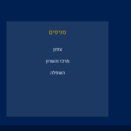
סניפים
צפון
מרכז והשרון
השפלה