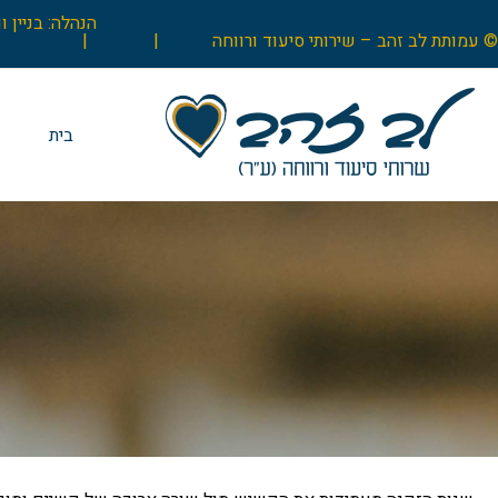
© עמותת לב זהב – שירותי סיעוד ורווחה |
|
בית