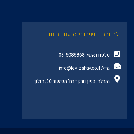
לב זהב – שירותי סיעוד ורווחה
טלפון ראשי:
03-5086868
מייל:
info@lev-zahav.co.il
הנהלה: בניין וורקר רח' הכישור 30, חולון