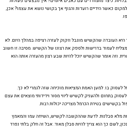
לויות. כיצד מתמודדים עם כאבים איומים? איך מבצעים פעולות
מקום כאשר הידיים רועדות והגוף אך בקושי נושא את עצמו? אכן,
ו.
 היא העובדה שהקשיש מוגבל וזקוק לעזרה רציפה במהלך היום. לא
צליח לעמוד בדרישות ולספק את רצונו של הקשיש. מסיבה זו חשוב
ית. וזה אומר שהקשיש יוכל להיות שבע רצון מהעזרה אותה הוא
 לעסוק בו. למען האמת המציאות מוכיחה שזה לגמרי לא כך.
סוק בתחום ולהעניק לקשיש ליווי מסור וידידותי מוצאים את עצם
ל בקשישים בטירת הכרמל מצריכה יכולות רבות.
ות מלא סבלנות. לדעת שההקשבה לקשיש, השיחה עמו והמאמץ
ן, לשם כך הוא צריך להיות סבלן מאוד. אבל זה חלק בלתי נפרד