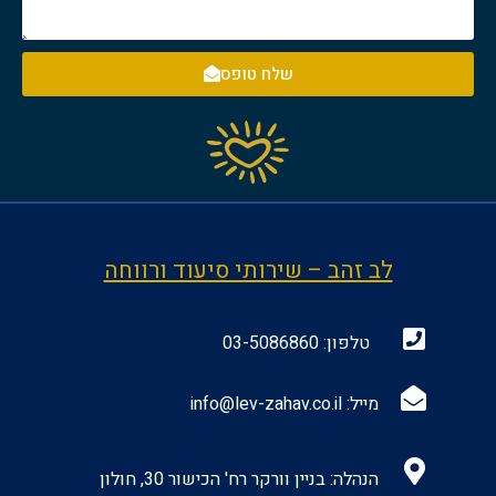
שלח טופס
לב זהב – שירותי סיעוד ורווחה
טלפון:
03-5086860
מייל:
info@lev-zahav.co.il
הנהלה: בניין וורקר רח' הכישור 30, חולון