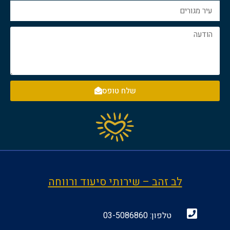
שלח טופס
לב זהב – שירותי סיעוד ורווחה
טלפון:
03-5086860