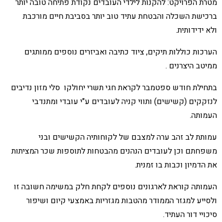
מטרת הפרויקט: להקנות לילדי העובדים נקודת פתיחה טובה יותר
ברכישת השכלה והבטחת עתיד טוב יותר בסביבת חיים מורכבת
ולא ידידותית.
הערכות כוללות תיקים, ציוד כתיבה ואביזרים נוספים ממותגים
ממיטב היצרנים .
בתחילת חודש ספטמבר לקראת חגי תשרי יחולקו סלי מזון נדיבים
לנזקקים (קשישים) ותווי קניה לעובדים ע"י עובדי ומתנדבי
העמותה.
עמותת לב זהב ערה למצבם של לקוחותיה הקשישים ובני
משפחתם וכן לעובדים הנהנים מהבטחות לתוספות שכר המציתות
את הדמיון וכבות בו זמנית.
העמותה קוראת לארגונים נוספים לקחת חלק במשימה חשובה זו
ולסייע למגזר הממודר מהטבות מגזריות באמצעי קיום ושיפור
סיכויי דור העתיד.