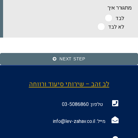
מתגורר איך
לבד
לא לבד
NEXT STEP
לב זהב – שירותי סיעוד ורווחה
טלפון:
03-5086860
מייל:
info@lev-zahav.co.il