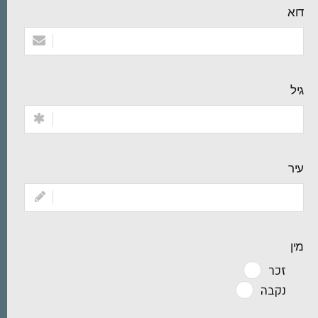
דוא
גיל
עיר
מין
זכר
נקבה