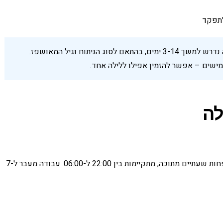
לתפקד
בדרך כלל טיפול בבית אחרי ניתוח בשלב הלילה נדרש למשך 3-14 ימים, בהתאם לסוג הניתוח וגיל המאושפז.
לה
משמרת לילה בישראל היא בת 7 שעות עבודה, המוגדרת ככזו אם לפחות שעתיים מתוכה, מתקיימות בין 22:00 ל-06:00. עבודה מעבר ל-7