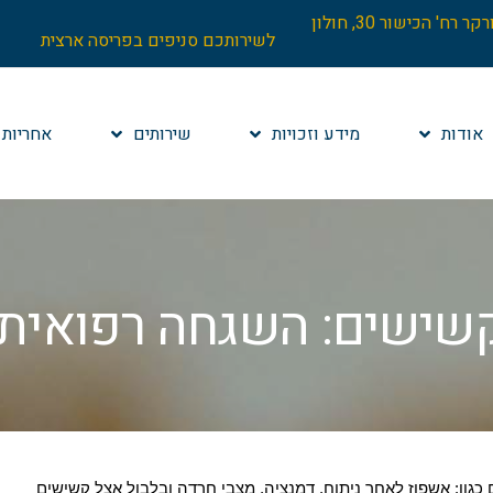
הנהלה: בניין וורקר רח' הכישור 30, חולון
לשירותכם סניפים בפריסה ארצית
אודות
מידע וזכויות
שירותים
אחריות 
שים: השגחה רפואית וסיע
 הצורך בהשגחת לילה (Night Care) עולה במצבים כגון: אשפוז לאחר ניתוח, דמנציה, מצבי חרדה ובלבול אצל קשישים 